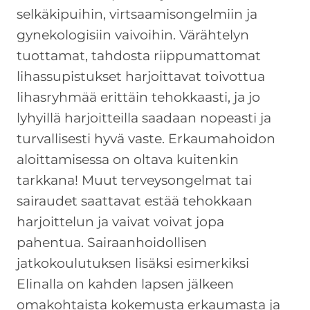
selkäkipuihin, virtsaamisongelmiin ja
gynekologisiin vaivoihin. Värähtelyn
tuottamat, tahdosta riippumattomat
lihassupistukset harjoittavat toivottua
lihasryhmää erittäin tehokkaasti, ja jo
lyhyillä harjoitteilla saadaan nopeasti ja
turvallisesti hyvä vaste. Erkaumahoidon
aloittamisessa on oltava kuitenkin
tarkkana! Muut terveysongelmat tai
sairaudet saattavat estää tehokkaan
harjoittelun ja vaivat voivat jopa
pahentua. Sairaanhoidollisen
jatkokoulutuksen lisäksi esimerkiksi
Elinalla on kahden lapsen jälkeen
omakohtaista kokemusta erkaumasta ja