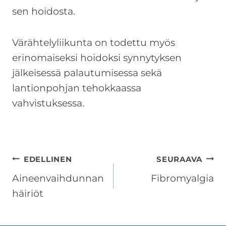
sen hoidosta.
Värähtelyliikunta on todettu myös
erinomaiseksi hoidoksi synnytyksen
jälkeisessä palautumisessa sekä
lantionpohjan tehokkaassa
vahvistuksessa.
Artikkelien
EDELLINEN
SEURAAVA
Aineenvaihdunnan
Fibromyalgia
selaus
häiriöt